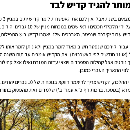
ותר להגיד קדיש לבד
שנת אבל ואין לכם את האפשרות לומר קדיש יתום במניין 3 פעמים ביום, אנו נותנים את האפשרות של
, על ידי תלמידי חכמים ו
 יקירכם שנפטר. האברכים שלנו יאמרו קדיש ב-3 התפילות, שחרית מנחה וערבית, לאורך כל השנה.
עבור יקירכם שנפטר חשוב מאוד לומר במניין ולא ניתן לומר אותו 
לפי התאריך העברי כמובן.
כאמור, לפי ההלכה, הקדיש
רא (במסכת ברכות דף כ"א עמוד ב') שלמדים זאת מהפסוק בתורה: "