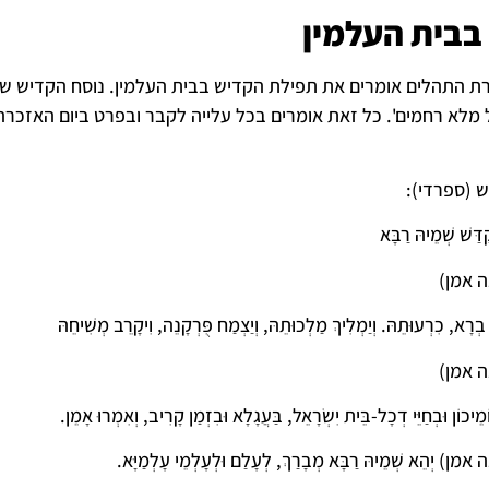
בבית העלמין
ת התהלים אומרים את תפילת הקדיש בבית העלמין. נוסח הקדיש שונ
מלא רחמים'. כל זאת אומרים בכל עלייה לקבר ובפרט ביום האזכרה.
ש (ספרדי):
ְקַדַּשׁ שְׁמֵיהּ רַבָּא
ה אמן)
בְרָא, כִרְעוּתֵהּ. וְיַמְלִיךְ מַלְכוּתֵהּ, וְיַצְמַח פֻּרְקָנֵה, וִיקָרֵב מְשִׁיחֵהּ
ה אמן)
ְיוֹמֵיכוֹן וּבְחַיֵּי דְכָל-בֵּית יִשְׂרָאֵל, בַּעֲגָלָא וּבִזְמַן קָרִיב, וְאִמְרוּ אָמֵן.
) יְהֵא שְׁמֵיהּ רַבָּא מְבָרַךְ, לְעָלַם וּלְעָלְמֵי עָלְמַיָּא.