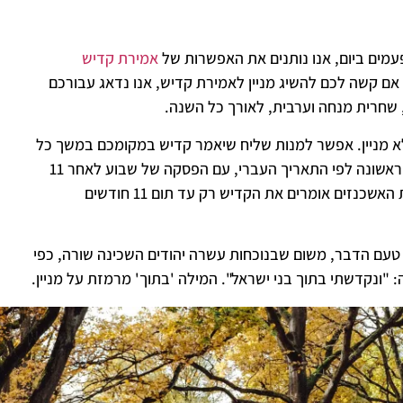
אמירת קדיש
יראי שמים בנוכחות מניין של 10 גברים יהודים. אם קשה לכם להשיג מניין לאמירת קדיש, אנו נדאג עבורכם
ללא מניין. אפשר למנות שליח שיאמר קדיש במקומכם במשך כל
שנת האבל (או 11 חודשים לפי האשכנזים). את הקדיש אומרים עד תום השנה הראשונה לפי התאריך העברי, עם הפסקה של שבוע לאחר 11
חודשים. כך נוהגים אצל קהילות הספרדים ויוצאי עדות המזרח ואילו אצל קהילות האשכנזים אומרים את הקדיש רק עד תום 11 חודשים
 צריך להיאמר דווקא בנוכחות של 10 גברים יהודים. טעם הדבר, משום שבנוכחות עשרה יהודים השכינה שורה, כפי
ונקדשתי בתוך בני ישראל". המילה 'בתוך' מרמזת על מניין.