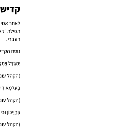
קדיש 
לאחר אמיר
תפילת 'קל 
העברי.
נוסח הקדי
יִתְגַּדַּל וְיִת
)הקהל עונ
בְּעָלְמָא דִּי 
)הקהל עונ
בְּחַיֵּיכוֹן וּב
(הקהל עונה אמן