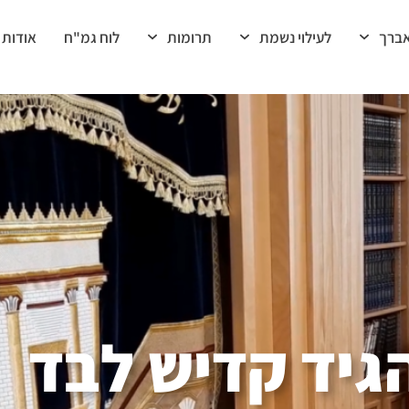
ברך
לעילוי נשמת
תרומות
לוח גמ"ח
אודות
גיד קדיש לבד