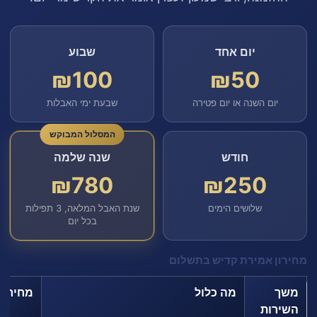
יום אחד
שבוע
₪100
₪50
יום השנה או יום פטירה
שבעת ימי האבלות
המסלול המבוקש
חודש
שנה שלמה
₪780
₪250
שלושים הימים
שנת האבל המלאה, 3 תפילות
בכל יום
מחירון אמירת קדיש בתשלום
משך
מה כלול
מחיר
השירות