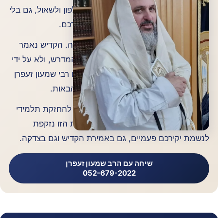
כדי למכור. אם נוח לכם פשוט להרים טלפון ולשאול, גם בלי
להזמין כלום, הרב שמעון זעפרן זמין עבורכם.
מוסדות אור הרשב"י פועלים מעל 30 שנה. הקדיש נאמר
בשלוש תפילות ביום ובמניין קבוע בבית המדרש, ולא על ידי
מתנדבים מזדמנים. אתם בקשר ישיר עם רבי שמעון זעפרן
לאורך כל השנה וגם ביום השנה בשנים הבאות.
וכדי שיהיה ברור: מלוא הכספים מיועדים להחזקת תלמידי
חכמים ולצדקה למשפחות נזקקות. הזכות הזו נזקפת
לנשמת יקירכם פעמיים, גם באמירת הקדיש וגם בצדקה.
שיחה עם הרב שמעון זעפרן
052-679-2022