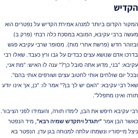
קדיש
מקור הקדום ביותר למנהג אמירת הקדיש על נפטרים הוא
עשה ברבי עקיבא, המובא במסכת כלה רבתי (פרק ב)
בזוהר חדש (פרשת אחרי מות). מסופר שרבי עקיבא פגש
דרכו אדם שנושא עצים כבדים על גבו ורץ כעבד. שאלו רבי
קיבא: "בני, מדוע אתה סובל כך?" ענה לו האיש: "מת אני,
בכל יום שולחים אותי לחטוב עצים ושורפים אותי בהם".
ל רבי עקיבא: "האם יש לך בן?" אמר לו: "כן, אך אינו יודע
ורה ואינו מתפלל".
בי עקיבא חיפש את הבן, לימדו תורה, והעמידו לפני הציבור.
אשר הבן אמר
"יתגדל ויתקדש שמיה רבא"
, מיד הנפטר
יצל מייסוריו ונשמתו עלתה למנוחה בגן עדן. הנפטר בא