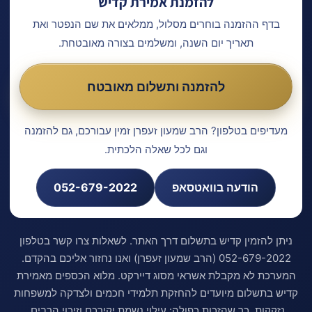
להזמנת אמירת קדיש
בדף ההזמנה בוחרים מסלול, ממלאים את שם הנפטר ואת
תאריך יום השנה, ומשלמים בצורה מאובטחת.
להזמנה ותשלום מאובטח
מעדיפים בטלפון? הרב שמעון זעפרן זמין עבורכם, גם להזמנה
וגם לכל שאלה הלכתית.
הודעה בוואטסאפ
052-679-2022
ניתן להזמין קדיש בתשלום דרך האתר. לשאלות צרו קשר בטלפון
052-679-2022 (הרב שמעון זעפרן) ואנו נחזור אליכם בהקדם.
המערכת לא מקבלת אשראי מסוג דיירקט. מלוא הכספים מאמירת
קדיש בתשלום מיועדים להחזקת תלמידי חכמים ולצדקה למשפחות
נזקקות, כך שהזכות כפולה: עילוי נשמת יקירכם וזיכוי הרבים.