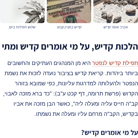
אברך אומר קדיש
קדיש במניין קבוע
שלוש תפילות ביום
לכות קדיש, על מי אומרים קדיש ומתי
פילת קדיש לנפטר
היא מן המנהגים העתיקים והחשובים
יותר ביהדות. קריאת קדיש בציבור נועדה לזכות את נשמת
נפטר ולהעלותה למדרגות עליונות, כפי שמובא בזוהר
קדוש (פרשת תרומה, דף קכט ע"ב): "כד ברא מזכה לאבוי,
ב"ה חייס עליה ומעלה ליה", כאשר הבן מזכה את אביו
קדיש, הקב"ה מרחם עליו ומעלה את נשמתו.
ל מי אומרים קדיש?