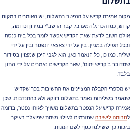
תשלום
קום אמירת קדיש על הנפטר בתשלום, יש האומרים במקום
דוש, כמו הכותל המערבי, קבר הרשב"י במירון וכדומה,
ולם חשוב לדעת שאת הקדיש אפשר לומר בכל בית כנסת
כל תפילה במניין. בין על ידי צאצאי הנפטר ובין על ידי
יח. כמו כן, כל הנאמר כאן, הוא לגבי היכן שמצוין בסידור
מדובר ב'קדיש יתום', שאר הקדישים נאמרים על ידי החזן
לבד.
ש מספרי הקבלה המציינים את החשיבות בכך שקדיש
נאמר בשליחות נאמר בתשלום דווקא ולא בהתנדבות. שכן
מירת קדיש על הנפטר בתשלום משויך לאותו נפטר, בדומה
תרומה לישיבה
שתורמים לעילוי נשמת שפועלת בעיקר
זכות כך ששילמו כסף לשם המנוח.