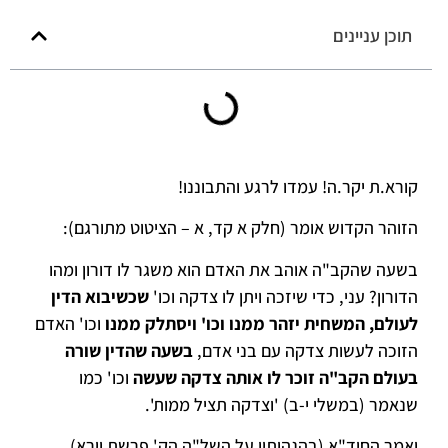
תוכן עניינים
קורא.ת יקר.ה! עמדו לרגע והתבוננו!
הזוהר הקדוש אומר (חלק א קד, א – הציטוט מתורגם):
בשעה שהקב"ה אוהב את האדם הוא משגר לו דורון ומהו
הדורון? עני, כדי שיזכה ויתן לו צדקה וכו'
שכשיבוא הדין
לעולם, המשחית יזהר ממנו וכו' ויסתלק ממנו
וכו' האדם
הזוכה לעשות צדקה עם בני אדם,
בשעה שהדין שורה
בעולם הקב"ה זוכר לו אותה צדקה שעשה
וכו' כמו
שנאמר (במשלי י-ב) 'וצדקה תציל ממות'.
ואמר החיד"א (בהגהותיו על השל"ה הק' פרשת וירא)