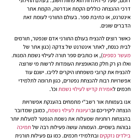
דומם, שעל פי היהדות הוא פחות חשוב. בעולם החילוני
דרכי ההנצחה כוללים הקמת אנדרטה, הקמת אתר
אינטרנט, או כתיבת ספר. בעולם התורני לעומת זאת
הדברים שונים.
כאשר רוצים להנציח בעולם התורני אדם שנפטר, תורמים
לבית כנסת, לאתר אינטרנט של צדקה (כגון אתר של
מעשר כספים
), או כותבים ספר תורה לעילוי נשמת המנוח.
ואלו הן רק חלק מהאופציות העומדות לרשות מי שרוצה
להנציח את קרובי משפחתו היקרים לליבו. ישנם עוד
אפשרויות רבות להנצחת נפטרים, כגון תרומה לתלמידי
חכמים ל
אמירת קדיש לעילוי נשמת
וכו'.
אנו בעמותת אור רשב"י מתמחים בהענקת אפשרויות
הנצחה ליקיריכם וב
רעיונות לעילוי נשמת
, כמובן שמדובר
בהנצחות רוחניות שמעלות את נשמת הנפטר למעלות יותר
גבוהות בשמיים. העמותה עושה פעילות רבה של
תמיכה
בילדים נזקקים
ובתלמידי חכמים. כמו גם פעילות תורנית