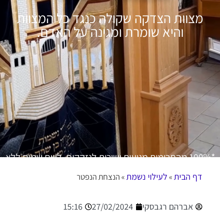
מצוות הצדקה שקולה כנגד כל המצוות
והיא שומרת ומגינה על האדם.
*100% מהתרומות מגיעות ישירות לנזקקים. לשם שמים ללא
דמי תיווך.
דף הבית
לעילוי נשמת
»
»
הנצחת הנפטר
אברהם רגבסקי
27/02/2024
15:16