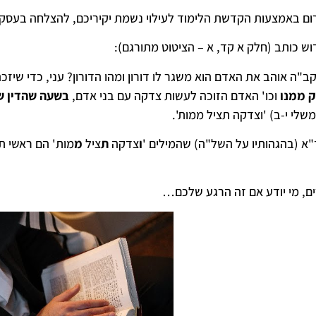
ם באמצעות הקדשת הלימוד לעילוי נשמת יקיריכם, להצלחה בעסקי
ש כותב (חלק א קד, א – הציטוט מתורגם):
ה אוהב את האדם הוא משגר לו דורון ומהו הדורון? עני, כדי שיזכה 
ק ממנו
וכו' האדם הזוכה לעשות צדקה עם בני אדם,
בשעה שהדין ש
לי י-ב) 'וצדקה תציל ממות'.
"א (בהגהותיו על השל"ה) שהמילים '
ו
צדקה
ת
ציל
מ
מות' הם ראשי ת
ים, מי יודע אם זה הרגע שלכם…