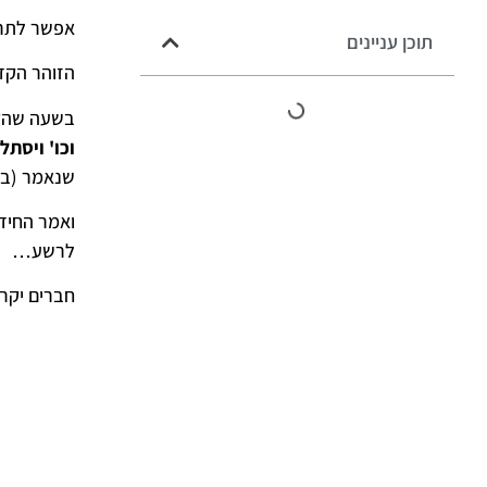
אפשר לתרו
תוכן עניינים
הזוהר הקדו
בשעה שהקב"
וכו' ויסתל
שנאמר (במש
ואמר החיד
לרשע…
חברים יקר