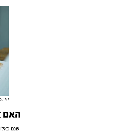
תרומה
האם א
ישנם כאלו