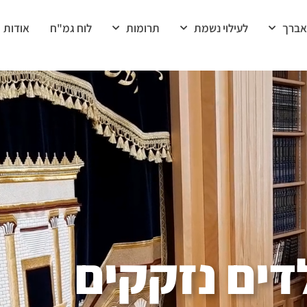
אברך
לעילוי נשמת
תרומות
לוח גמ"ח
אודות
דים נזקקים